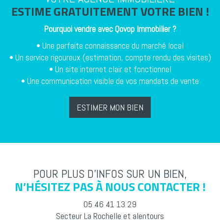
ESTIME GRATUITEMENT VOTRE BIEN !
Pourquoi vendre avec
Qovop Immobilier
?
• Une parfaite connaissance du marché local
• Un service rigoureux (estimation, compte rendu des visites)
• Un site internet clair et fonctionnel
• Une communication visible de vos mandats de vente
ESTIMER MON BIEN
POUR PLUS D’INFOS SUR UN BIEN,
N’HÉSITEZ PAS À NOUS CONTACTER !
05 46 41 13 29
Secteur La Rochelle et alentours